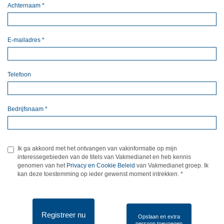
Achternaam
*
E-mailadres
*
Telefoon
Bedrijfsnaam
*
Ik ga akkoord met het ontvangen van vakinformatie op mijn
interessegebieden van de titels van Vakmedianet en heb kennis
genomen van het
Privacy en Cookie Beleid
van Vakmedianet groep. Ik
kan deze toestemming op ieder gewenst moment intrekken.
*
Registreer nu
Opslaan en extra
persoon toevoegen